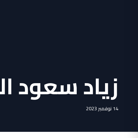
زياد سعود ا
14 نوفمبر 2023