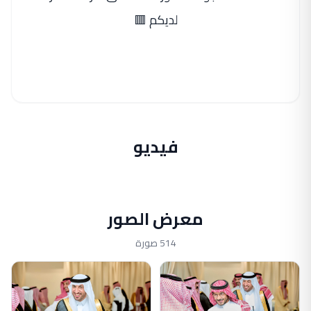
لديكم 🟥
فيديو
معرض الصور
514 صورة