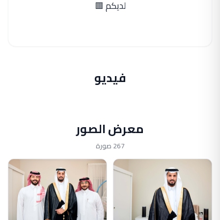
لديكم 🟥
فيديو
معرض الصور
267 صورة