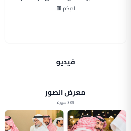
لديكم 🟥
فيديو
معرض الصور
339 صورة