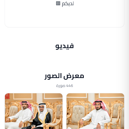
لديكم 🟥
فيديو
معرض الصور
446 صورة